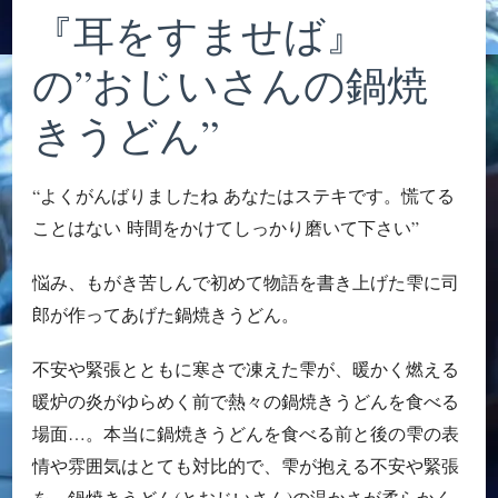
焼
『耳をすませば』
き
う
の”おじいさんの鍋焼
ど
ん”を
味
きうどん”
わ
う。)
“よくがんばりましたね あなたはステキです。慌てる
ことはない 時間をかけてしっかり磨いて下さい”
悩み、もがき苦しんで初めて物語を書き上げた雫に司
郎が作ってあげた鍋焼きうどん。
不安や緊張とともに寒さで凍えた雫が、暖かく燃える
暖炉の炎がゆらめく前で熱々の鍋焼きうどんを食べる
場面…。本当に鍋焼きうどんを食べる前と後の雫の表
情や雰囲気はとても対比的で、雫が抱える不安や緊張
を、鍋焼きうどん(とおじいさん)の温かさが柔らかく