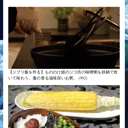
【ジブリ飯を作る】もののけ姫のジコ坊の味噌粥を鉄鍋で炊
いて味わう。蓬の香る滋味深いお粥。
(992)