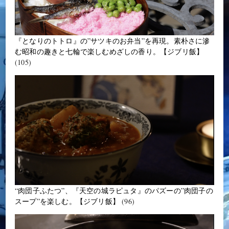
『となりのトトロ』の”サツキのお弁当”を再現。素朴さに滲
む昭和の趣きと七輪で楽しむめざしの香り。【ジブリ飯】
(105)
“肉団子ふたつ”、『天空の城ラピュタ』のパズーの”肉団子の
スープ”を楽しむ。【ジブリ飯】
(96)