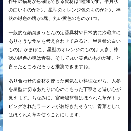
作中の描写から確認できる食材は4種類です。半月状
の白いものが2つ、星型のオレンジ色のものが2つ、棒
状の緑色の塊が2塊、丸い黄色のものが1つ。
一般的な鍋焼きうどんの定番具材や日常的に冷蔵庫に
ありそうな食材を考え合わせてみると、半月状の白い
ものは かまぼこ、星型のオレンジのものは 人参、棒
状の緑色の塊は青菜、そして丸い黄色のものが卵、と
言ったところだろうと推測できますね。
あり合わせの食材を使った何気ない料理ながら、人参
を星型に切るあたりに心のこもった丁寧さと遊び心が
見えます。ちなみに、宮崎駿監督はほうれん草がトッ
ピングされたラーメンがお好きだそうで、青菜として
はほうれん草を使うことにします。