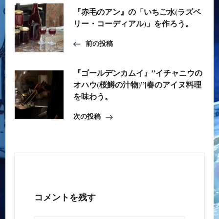
投
『赤毛のアン』の「いちご水(ラズベ
リー・コーディアル)」を作ろう。
稿
前の投稿
ナ
『ゴールデンカムイ』”イチャニウの
ビ
オハウ(桜鱒の汁物)”|春のアイヌ料理
ゲ
を味わう。
次の投稿
ー
シ
ョ
ン
コメントを残す